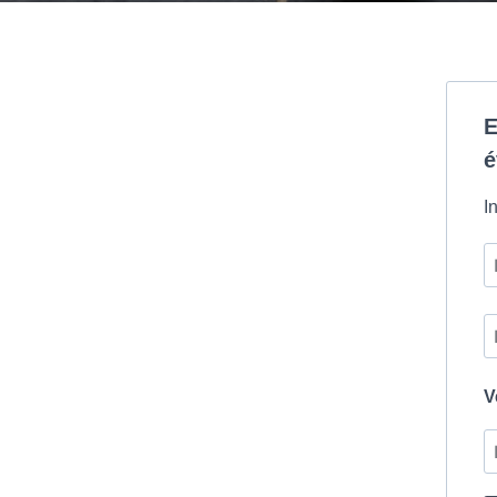
E
é
I
V