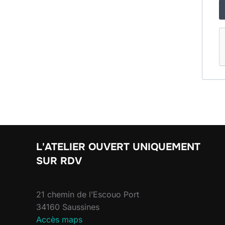
L'ATELIER OUVERT UNIQUEMENT
SUR RDV
21 chemin de l’Escouo Port
34160 Saussines
Accès maps